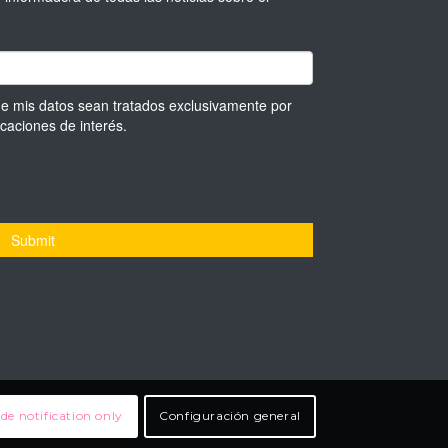
de notification only
Configuración general